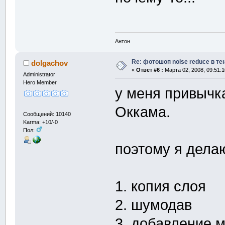
Антон
Re: фотошоп noise reduсe в те
dolgachov
«
Ответ #6 :
Марта 02, 2008, 09:51:1
Administrator
Hero Member
у меня привычк
Оккама.
Сообщений: 10140
Karma: +10/-0
Пол:
поэтому я делаю
1. копия слоя
2. шумодав
3. добавление 