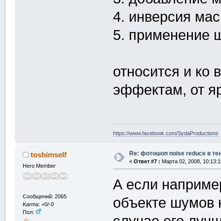
4. инверсия мас
5. применение 
относится и ко
эффектам, от я
https://www.facebook.com/SydaProductions
Re: фотошоп noise reduсe в те
toshimself
«
Ответ #7 :
Марта 02, 2008, 10:13:1
Hero Member
А если наприме
Сообщений: 2065
объекте шумов н
Karma: +0/-0
Пол:
случае его луч