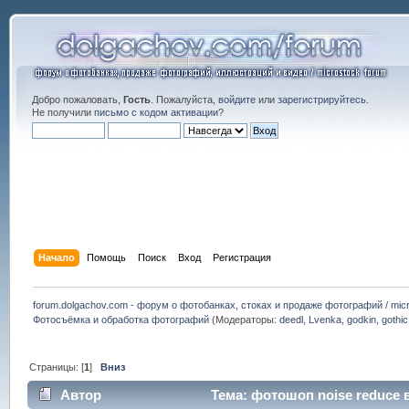
Добро пожаловать,
Гость
. Пожалуйста,
войдите
или
зарегистрируйтесь
.
Не получили
письмо с кодом активации
?
Начало
Помощь
Поиск
Вход
Регистрация
forum.dolgachov.com - форум о фотобанках, стоках и продаже фотографий / micr
Фотосъёмка и обработка фотографий
(Модераторы:
deedl
,
Lvenka
,
godkin
,
gothic
Страницы: [
1
]
Вниз
Автор
Тема: фотошоп noise reduсe в