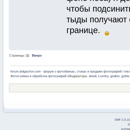
чтобы подсинить
тыды получают с
границе.
Страницы: [
1
]
Вверх
forum.dolgachov.com - форум о фотобанках, стоках и продаже фотографий / micr
Фотосъёмка и обработка фотографий
(Модераторы:
deedl
,
Lvenka
,
godkin
,
gothic
SMF 2.0.1
S
XHTM