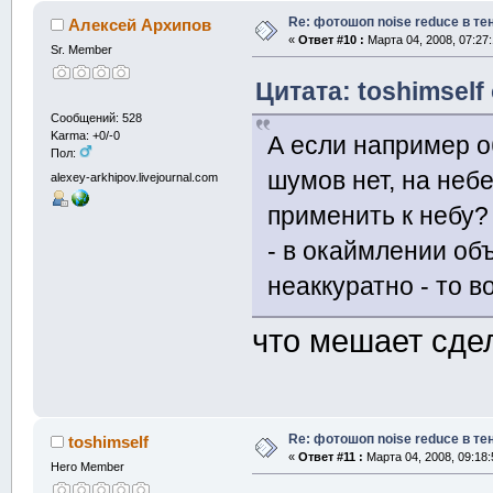
Re: фотошоп noise reduсe в те
Алексей Архипов
«
Ответ #10 :
Марта 04, 2008, 07:27
Sr. Member
Цитата: toshimself
Сообщений: 528
Karma: +0/-0
А если например о
Пол:
шумов нет, на небе
alexey-arkhipov.livejournal.com
применить к небу?
- в окаймлении об
неаккуратно - то 
что мешает сдел
Re: фотошоп noise reduсe в те
toshimself
«
Ответ #11 :
Марта 04, 2008, 09:18:
Hero Member