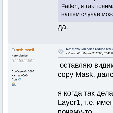
Fatten, я так пони
нашем случае можн
да.
Re: фотошоп noise reduсe в те
toshimself
«
Ответ #5 :
Марта 02, 2008, 07:41:0
Hero Member
оставляю види
Сообщений: 2065
copy Mask, далее
Karma: +0/-0
Пол:
я когда так дел
Layer1, т.е. им
почему-то...