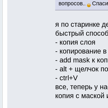
вопросов..
Спаси
я по старинке д
быстрый способ
- копия слоя
- копирование 
- add mask к ко
- alt + щелчок п
- ctrl+V
все, теперь у н
копия с маской 