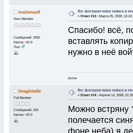
Re: фотошоп noise reduсe в те
toshimself
«
Ответ #13 :
Марта 05, 2008, 10:24
Hero Member
Спасибо! всё, п
Сообщений: 2065
вставлять копир
Karma: +0/-0
Пол:
нужно в неё во
Антон
Re: фотошоп noise reduсe в те
Imagintelle
«
Ответ #14 :
Апреля 14, 2008, 01:3
Full Member
Можно встряну ?
Сообщений: 334
Karma: +0/-0
полечается син
фоне неба) я д