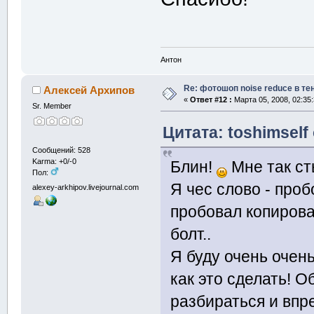
Антон
Re: фотошоп noise reduсe в те
Алексей Архипов
«
Ответ #12 :
Марта 05, 2008, 02:35
Sr. Member
Цитата: toshimself
Сообщений: 528
Karma: +0/-0
Блин!
Мне так ст
Пол:
Я чес слово - проб
alexey-arkhipov.livejournal.com
пробовал копирова
болт..
Я буду очень очен
как это сделать! 
разбираться и впр