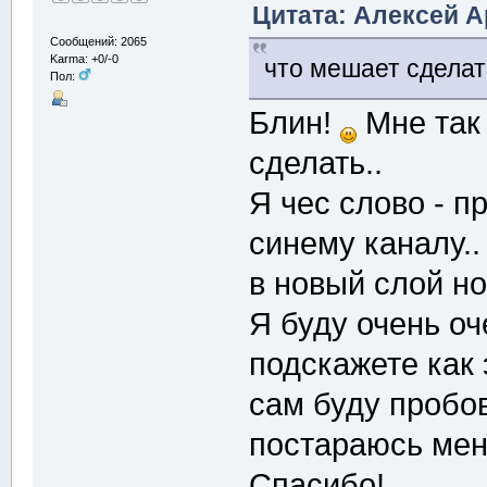
Цитата: Алексей Ар
Сообщений: 2065
Karma: +0/-0
что мешает сделат
Пол:
Блин!
Мне так 
сделать..
Я чес слово - п
синему каналу..
в новый слой но
Я буду очень о
подскажете как
сам буду пробо
постараюсь мен
Спасибо!