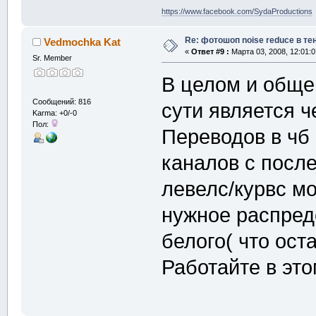
https://www.facebook.com/SydaProductions
Re: фотошоп noise reduсe в те
Vedmochka Kat
«
Ответ #9 :
Марта 03, 2008, 12:01:0
Sr. Member
В целом и общем
Сообщений: 816
сути является 
Karma: +0/-0
Пол:
Переводов в чб
каналов с пос
левелс/курвс мо
нужное распреде
белого( что оста
Работайте в эт