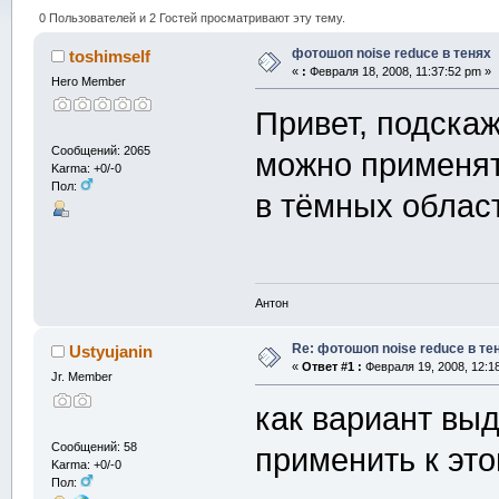
0 Пользователей и 2 Гостей просматривают эту тему.
фотошоп noise reduсe в тенях
toshimself
«
:
Февраля 18, 2008, 11:37:52 pm »
Hero Member
Привет, подска
Сообщений: 2065
можно применя
Karma: +0/-0
Пол:
в тёмных облас
Антон
Re: фотошоп noise reduсe в те
Ustyujanin
«
Ответ #1 :
Февраля 19, 2008, 12:1
Jr. Member
как вариант выд
Сообщений: 58
применить к эт
Karma: +0/-0
Пол: