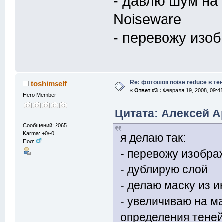
- давлю шум на
Noiseware
- перевожу изо
Re: фотошоп noise reduсe в те
toshimself
«
Ответ #3 :
Февраля 19, 2008, 09:4
Hero Member
Цитата: Алексей А
Сообщений: 2065
Karma: +0/-0
я делаю так:
Пол:
- перевожу изобра
- дублирую слой
- делаю маску из и
- увеличиваю на ма
определения тене