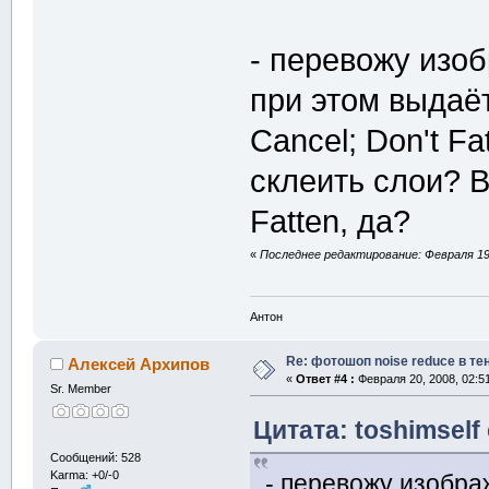
- перевожу изо
при этом выдаёт
Cancel; Don't Fa
склеить слои? 
Fatten, да?
«
Последнее редактирование: Февраля 19, 
Антон
Re: фотошоп noise reduсe в те
Алексей Архипов
«
Ответ #4 :
Февраля 20, 2008, 02:5
Sr. Member
Цитата: toshimself
Сообщений: 528
Karma: +0/-0
- перевожу изобра