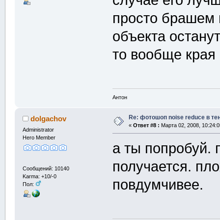
просто брашем 
объекта останут
то вообще края
Антон
Re: фотошоп noise reduсe в те
dolgachov
«
Ответ #8 :
Марта 02, 2008, 10:24:0
Administrator
Hero Member
а ты попробуй. 
получается. пло
Сообщений: 10140
Karma: +10/-0
повдумчивее.
Пол: