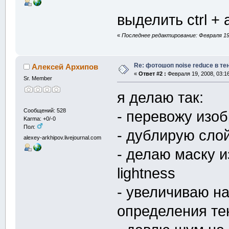
выделить ctrl + 
«
Последнее редактирование: Февраля 19, 
Re: фотошоп noise reduсe в те
Алексей Архипов
«
Ответ #2 :
Февраля 19, 2008, 03:1
Sr. Member
я делаю так:
Сообщений: 528
- перевожу изо
Karma: +0/-0
Пол:
- дублирую сло
alexey-arkhipov.livejournal.com
- делаю маску 
lightness
- увеличиваю на
определения те