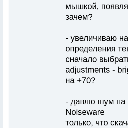
мышкой, появляе
зачем?
- увеличиваю на
определения те
сначало выбрать
adjustments - br
на +70?
- давлю шум на
Noiseware
только, что ска