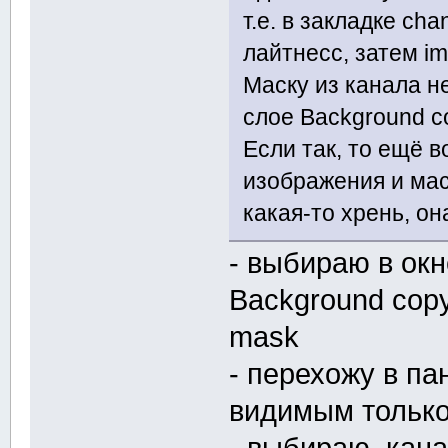
т.е. в закладке ch
лайтнесс, затем ima
Маску из канала не
слое Background c
Если так, то ещё в
изображения и ма
какая-то хрень, он
- выбираю в ок
Background copy
mask
- перехожу в па
видимым только
- выбираю канал 