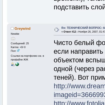
подставить сло
Re: ТЕХНИЧЕСКИЙ ВОПРОС: б
Greywind
«
Ответ #12 :
Ноября 26, 2007, 01:4
Newbie
Чисто белый фо
Сообщений: 25
Karma: +0/-0
если направить
Пол:
Ссылки на портфолио см. в
объектом вспыш
профайле ЖЖ
одной (через ра
теней). Вот при
http://www.drea
imageid=366699
http://www.foto