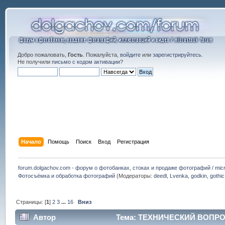
Добро пожаловать,
Гость
. Пожалуйста,
войдите
или
зарегистрируйтесь
.
Не получили
письмо с кодом активации
?
Начало
Помощь
Поиск
Вход
Регистрация
forum.dolgachov.com - форум о фотобанках, стоках и продаже фотографий / micr
Фотосъёмка и обработка фотографий
(Модераторы:
deedl
,
Lvenka
,
godkin
,
gothic
Страницы: [
1
]
2
3
...
16
Вниз
Автор
Тема: ТЕХНИЧЕСКИЙ ВОПРОС: