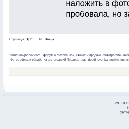
наложить в фот
пробовала, но 
Страницы: [
1
]
2
3
...
16
Вверх
forum.dolgachov.com - форум о фотобанках, стоках и продаже фотографий / micr
Фотосъёмка и обработка фотографий
(Модераторы:
deedl
,
Lvenka
,
godkin
,
gothic
SMF 2.0.1
S
XHTM