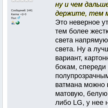
ну и чем дальш
Сообщений: 1441
держите, тем 
Karma: +1/-0
Пол:
Это неверное у
тем более жестк
света напрямую
света. Ну а лу
вариант, карто
бокам, спереди 
полупрозрачным
ватмана можно 
матовую, белую
либо LG, у нее 