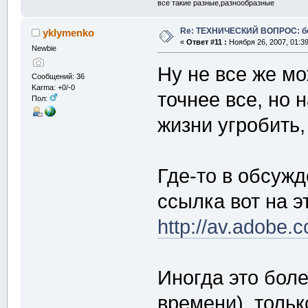
все такие разные,разнообразные
Re: ТЕХНИЧЕСКИЙ ВОПРОС: б
yklymenko
«
Ответ #11 :
Ноября 26, 2007, 01:39
Newbie
Ну не все же м
Сообщений: 36
Karma: +0/-0
точнее все, но
Пол:
жизни угробить
Где-то в обсужд
ссылка вот на э
http://av.adobe
Иногда это бол
времени), толь