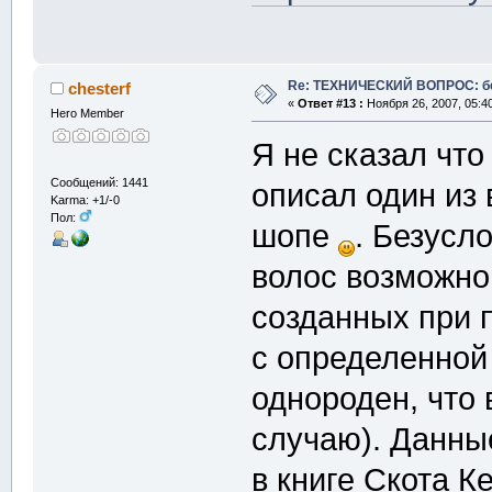
Re: ТЕХНИЧЕСКИЙ ВОПРОС: б
chesterf
«
Ответ #13 :
Ноября 26, 2007, 05:4
Hero Member
Я не сказал что
Сообщений: 1441
описал один из
Karma: +1/-0
Пол:
шопе
. Безусл
волос возможно
созданных при 
с определенной
однороден, что 
случаю). Данны
в книге Скота К