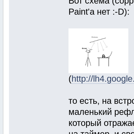
Вот схема (сорр
Paint'a нет :-D):
(
http://lh4.go
то есть, на вс
маленький рефл
который отража