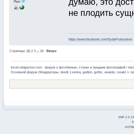
думаю, это дос
Пол:
не плодить сущ
https://www.facebook.com/SydaProductions
Страницы: [
1
]
2
3
...
26
Вверх
forum.dolgachov.com - форум о фотобанках, стоках и продаже фотографий / micr
Основной форум
(Модераторы:
deedl
,
Lvenka
,
godkin
,
gothic
,
anatols
,
rusak
) »
п
SMF 2.0.1
S
XHTM