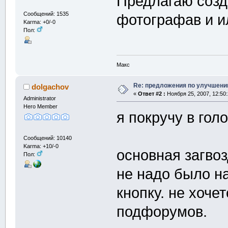
Предлагаю созд
Сообщений: 1535
фотографав и и
Karma: +0/-0
Пол:
Макс
Re: предложения по улучшени
dolgachov
«
Ответ #2 :
Ноября 25, 2007, 12:50
Administrator
Hero Member
я покручу в гол
Сообщений: 10140
Karma: +10/-0
основная загвоз
Пол:
не надо было н
кнопку. не хоче
подфорумов.