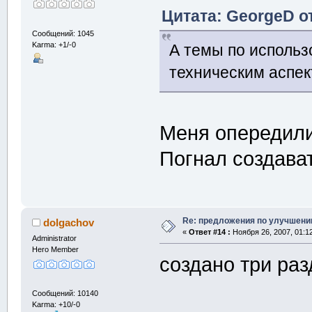
Цитата: GeorgeD от
Сообщений: 1045
Karma: +1/-0
А темы по использ
техническим аспек
Меня опередили
Погнал создава
Re: предложения по улучшени
dolgachov
«
Ответ #14 :
Ноября 26, 2007, 01:1
Administrator
Hero Member
создано три раз
Сообщений: 10140
Karma: +10/-0