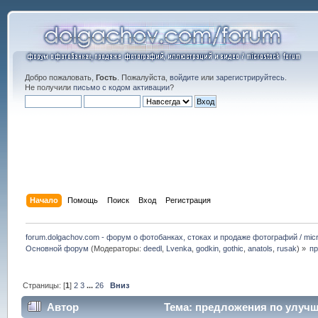
Добро пожаловать,
Гость
. Пожалуйста,
войдите
или
зарегистрируйтесь
.
Не получили
письмо с кодом активации
?
Начало
Помощь
Поиск
Вход
Регистрация
forum.dolgachov.com - форум о фотобанках, стоках и продаже фотографий / micr
Основной форум
(Модераторы:
deedl
,
Lvenka
,
godkin
,
gothic
,
anatols
,
rusak
) »
п
Страницы: [
1
]
2
3
...
26
Вниз
Автор
Тема: предложения по улучш