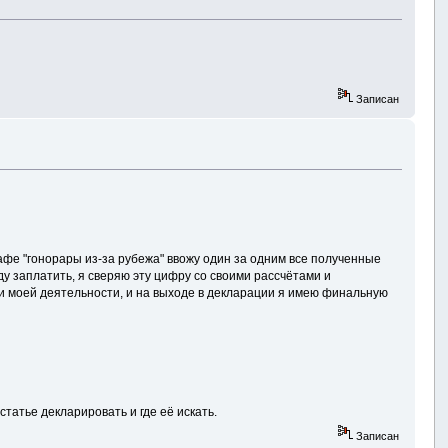
Записан
графе "гонорары из-за рубежа" ввожу один за одним все полученные
ду заплатить, я сверяю эту цифру со своими рассчётами и
и моей деятельности, и на выходе в декларации я имею финальную
статье декларировать и где её искать.
Записан