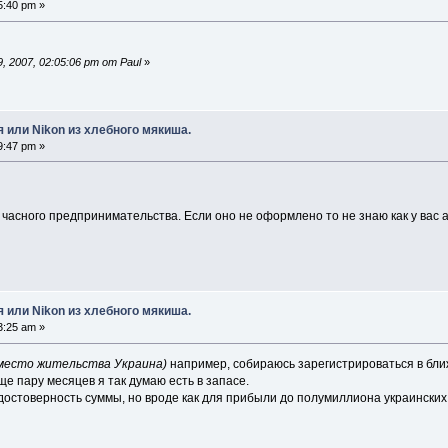
5:40 pm »
 2007, 02:05:06 pm от Paul
»
 или Nikon из хлебного мякиша.
9:47 pm »
 часного предпринимательства. Если оно не оформлено то не знаю как у вас
 или Nikon из хлебного мякиша.
3:25 am »
место жительства Украина)
например, собираюсь зарегистрироваться в бли
е пару месяцев я так думаю есть в запасе.
остоверность суммы, но вроде как для прибыли до полумиллиона украинских т