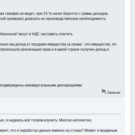
к таковую не ведет, при 15 % налог берется с суммы доходов,
жной проверке) доказать их производственную необходимость
"бизнонов" могут и НДС заставить платить
ги как доход от продажи имущества (а права - это имущество, по
не произошла реализация прав и в какой стране получен доход и,
ходы подверждены ежеквартальными декларациями
Записан
ные, я надеюсь всё толком изучить. Многое непонятно.
верят, что я заработал деньги именно на стоках? Может я краденым