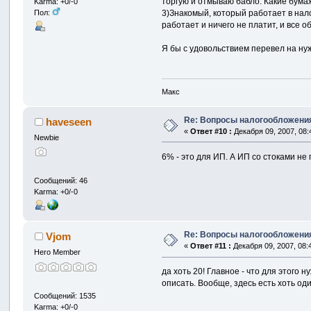
торгую и отмываю бабло. Какие бума
Karma: +0/-0
Пол:
3)Знакомый, который работает в нало
работает и ничего не платит, и все об
Я бы с удовольствием перевел на нужн
Макс
Re: Вопросы налогообложения
haveseen
«
Ответ #10 :
Декабря 09, 2007, 08:
Newbie
6% - это для ИП. А ИП со стоками не 
Сообщений: 46
Karma: +0/-0
Re: Вопросы налогообложения
Vjom
«
Ответ #11 :
Декабря 09, 2007, 08:
Hero Member
да хоть 20! Главное - что для этого 
описать. Вообще, здесь есть хоть оди
Сообщений: 1535
Karma: +0/-0