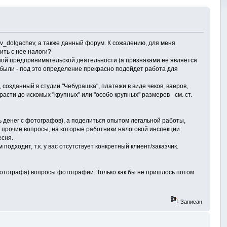
ev_dolgachev, а также данный форум. К сожалению, для меня
ить с нее налоги?
ной предпринимательской деятельности (а признаками ее является
были - под это определение прекрасно подойдет работа для
 созданный в студии "Чебурашка", платежи в виде чеков, ваеров,
асти до искомых "крупных" или "особо крупных" размеров - см. ст.
ь денег с фотографов), а поделиться опытом легальной работы,
и прочие вопросы, на которые работники налоговой инспекции
есня.
 подходит, т.к. у вас отсутствует конкретный клиент/заказчик.
 фотографа) вопросы фотографии. Только как бы не пришлось потом
Записан