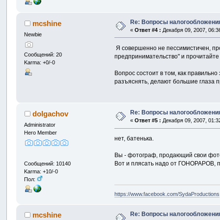
Re: Вопросы налогообложения
mcshine
«
Ответ #4 :
Декабря 09, 2007, 06:3
Newbie
Я совершенно не пессимистичен, пр
Сообщений: 20
предпринимательство" и прочитайте н
Karma: +0/-0
Вопрос состоит в том, как правильн
разъяснять, делают большие глаза 
Re: Вопросы налогообложения
dolgachov
«
Ответ #5 :
Декабря 09, 2007, 01:3
Administrator
Hero Member
нет, батенька.
Вы - фотограф, продающий свои фото
Вот и плясать надо от ГОНОРАРОВ, п
Сообщений: 10140
Karma: +10/-0
Пол:
https://www.facebook.com/SydaProductions
Re: Вопросы налогообложения
mcshine