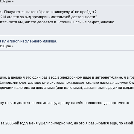
8:32 pm »
сь. Получается, патент "фото- и киноуслуги" не пройдет?
ы? И что это за вид предпринимательской деятельности?
тесь хотя бы, как это делается в Эстонии. Если не секрет, конечно.
 или Nikon из хлебного мякиша.
9:05 pm »
ию, а делаю я это один раз в год в электронном виде в интернет-банке, я в 
анковский счёт. дальше мне система показывает, сколько налога я должен бу
прочими налоговыми доплатами (или вычетами), связанными с другими видам
жу то, что должен заплатить государству, на счёт налогового департамента.
за 2006-ой год у меня ушёл примерно час, но это я разбирался ещё, по какой 