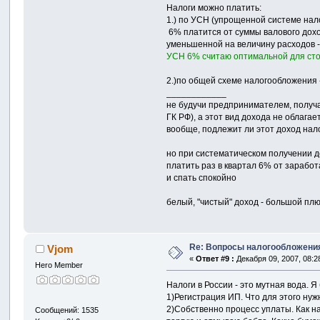
Налоги можно платить:
1.) по УСН (упрощенной системе нало
6% платится от суммы валового дохо
уменьшенной на величину расходов -
УСН 6% считаю оптимальной для сто
2.)по общей схеме налогообложения -
____________
не будучи предпринимателем, получа
ГК РФ), а этот вид дохода не облагае
вообще, подлежит ли этот доход на
но при систематическом получении д
платить раз в квартал 6% от зарабо
и спать спокойно
белый, "чистый" доход - большой пл
Re: Вопросы налогообложения
Vjom
«
Ответ #9 :
Декабря 09, 2007, 08:2
Hero Member
Налоги в России - это мутная вода. Я
1)Регистрация ИП. Что для этого нуж
2)Собственно процесс уплаты. Как на
Сообщений: 1535