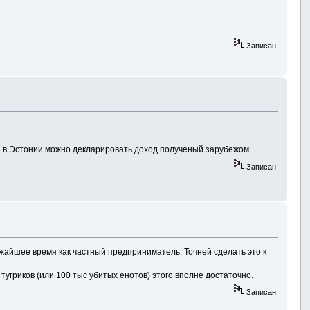
Записан
 а в Эстонии можно декларировать доход полученый зарубежом
Записан
жайшее время как частный предприниматель. Точней сделать это к
угриков (или 100 тыс убитых енотов) этого вполне достаточно.
Записан