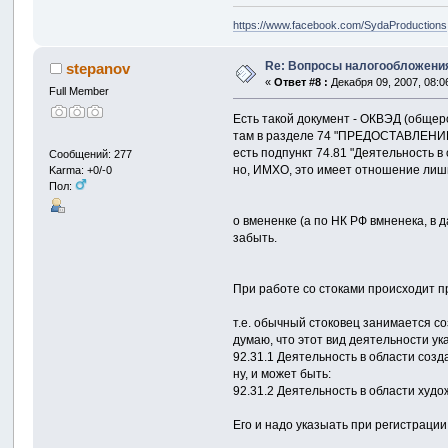
https://www.facebook.com/SydaProductions
Re: Вопросы налогообложения
stepanov
«
Ответ #8 :
Декабря 09, 2007, 08:0
Full Member
Есть такой документ - ОКВЭД (общер
там в разделе 74 "ПРЕДОСТАВЛЕН
есть подпункт 74.81 "Деятельность 
Сообщений: 277
но, ИМХО, это имеет отношение лишь 
Karma: +0/-0
Пол:
о вмененке (а по НК РФ вмненека, в
забыть.
При работе со стоками происходит п
т.е. обычный стоковец занимается со
думаю, что этот вид деятельности ук
92.31.1 Деятельность в области соз
ну, и может быть:
92.31.2 Деятельность в области худо
Его и надо указыать при регистраци