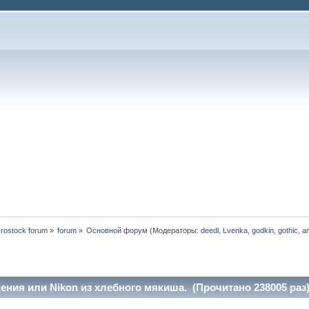
rostock forum
»
forum
»
Основной форум
(Модераторы:
deedl
,
Lvenka
,
godkin
,
gothic
,
a
ния или Nikon из хлебного мякиша. (Прочитано 238005 раз