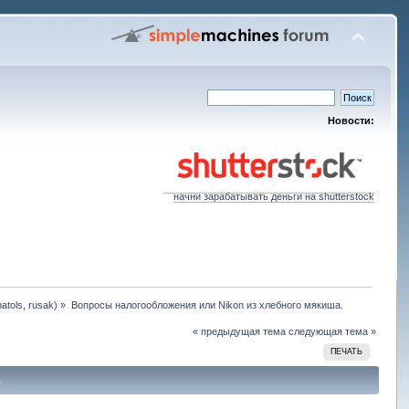
Новости:
начни зарабатывать деньги на shutterstock
natols
,
rusak
) »
Вопросы налогообложения или Nikon из хлебного мякиша.
« предыдущая тема
следующая тема »
ПЕЧАТЬ
)