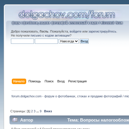
Добро пожаловать,
Гость
. Пожалуйста,
войдите
или
зарегистрируйтесь
.
Не получили
письмо с кодом активации
?
Начало
Помощь
Поиск
Вход
Регистрация
forum.dolgachov.com - форум о фотобанках, стоках и продаже фотографий / mic
Страницы: [
1
]
2
3
...
9
Вниз
Автор
Тема: Вопросы налогообложе
0 Пользователей и 6 Гостей просматривают эту тему.