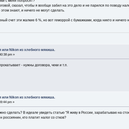
жки с меня попросят?
говой, сказал, чтобы я вообще забил на это дело и не парился по поводу нало
 этом знают, и ничего не могут сделать.
ый счет эти жалкие 6 %, но вот геморрой с бумажками, когда никто и ничего н
 или Nikon из хлебного мякиша.
40:38 pm »
прокатывает - нужны договора, чеки и т.п.
 или Nikon из хлебного мякиша.
49:44 pm »
нужно сделать? В идеале увидеть статью "Я живу в России, зарабатываю на сток
н россиянин, кто платит налог со стков?