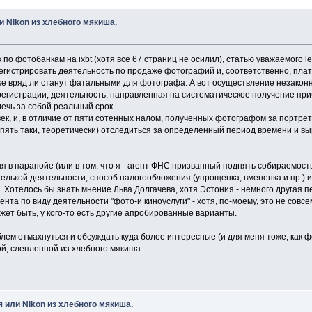
 Nikon из хлебного мякиша.
о фотобанкам на ixbt (хотя все 67 страниц не осилил), статью уважаемого l
регистрировать деятельность по продаже фотографий и, соответственно, плат
se вряд ли станут фатальными для фотографа. А вот осуществление незакон
егистрации, деятельность, направленная на систематическое получение при
ечь за собой реальный срок.
век, и, в отличие от пяти сотенных налом, полученных фотографом за портрет,
 опять таки, теоретически) отследиться за определенный период времени и выр
я в паранойе (или в том, что я - агент ФНС призванный поднять собираемост
телькой деятельности, способ налогообложения (упрощенка, вмененка и пр.) 
 Хотелось бы знать мнение Льва Долгачева, хотя Эстония - немного другая п
нта по виду деятельности "фото-и киноуслуги" - хотя, по-моему, это не совсем
ет быть, у кого-то есть другие апробированные варианты.
облем отмахнуться и обсуждать куда более интересные (и для меня тоже, как
й, слепленной из хлебного мякиша.
 или Nikon из хлебного мякиша.