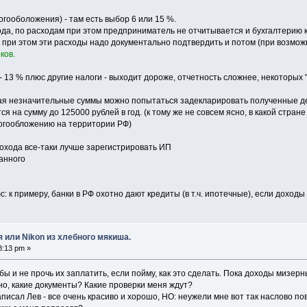
гооболожения) - там есть выбор 6 или 15 %.
да, по расходам при этом предприниматель не отчитывается и бухгалтерию ка
 при этом эти расходы надо документально подтвердить и потом (при возмо
ков.
 13 % плюс другие налоги - выходит дороже, отчетность сложнее, некоторых 
я незначительные суммы можно попытаться задекларировать полученные день
тся на сумму до 125000 рублей в год. (к тому же не совсем ясно, в какой стра
логообложению на территории РФ)
охода все-таки лучше зарегистрировать ИП
танного
юс: к примеру, банки в РФ охотно дают кредиты (в т.ч. ипотечные), если до
 или Nikon из хлебного мякиша.
8:13 pm »
 бы и не прочь их заплатить, если пойму, как это сделать. Пока доходы мизер
но, какие документы? Какие проверки меня ждут?
писал Лев - все очень красиво и хорошо, НО: неужели мне вот так наслово по