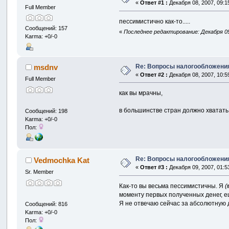
«
Ответ #1 :
Декабря 08, 2007, 09:1
Full Member
пессимистично как-то.....
Сообщений: 157
«
Последнее редактирование: Декабря 09,
Karma: +0/-0
Re: Вопросы налогообложения
msdnv
«
Ответ #2 :
Декабря 08, 2007, 10:5
Full Member
как вы мрачны,
в большинстве стран должно хватать
Сообщений: 198
Karma: +0/-0
Пол:
Re: Вопросы налогообложения
Vedmochka Kat
«
Ответ #3 :
Декабря 09, 2007, 01:5
Sr. Member
Как-то вы весьма пессимистичны. Я
(
моменту первых полученных денег, ещ
Я не отвечаю сейчас за абсолютную д
Сообщений: 816
Karma: +0/-0
Пол: