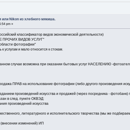
 или Nikon из хлебного мякиша.
6:54 pm »
оссийский классификатор видов экономической деятельности)
ИЕ ПРОЧИХ ВИДОВ УСЛУГ"
в области фотографии"
к услугам и мало относится к стокам.
 данном случае возможна при оказании бытовых услуг НАСЕЛЕНИЮ -фотоателье 
родажа ПРАВ на использование фотографии (либо другого произведения искусс
зданием произведений искусства и продажей (через посредника - фотобанк) п
азан в след. пункте ОКВЭД:
дания произведений искусства
жественного, литературного и исполнительского творчества (мы же подбираем
и (внесении изменений) ИП