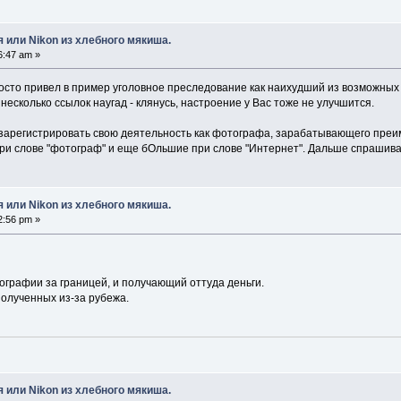
 или Nikon из хлебного мякиша.
6:47 am »
осто привел в пример уголовное преследование как наихудший из возможных
есколько ссылок наугад - клянусь, настроение у Вас тоже не улучшится.
о зарегистрировать свою деятельность как фотографа, зарабатывающего преим
при слове "фотограф" и еще бОльшие при слове "Интернет". Дальше спрашив
 или Nikon из хлебного мякиша.
2:56 pm »
графии за границей, и получающий оттуда деньги.
олученных из-за рубежа.
 или Nikon из хлебного мякиша.