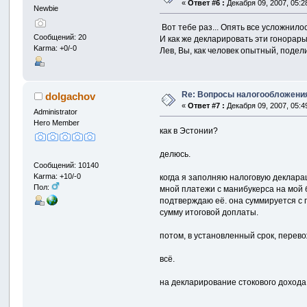
«
Ответ #6 :
Декабря 09, 2007, 05:2
Newbie
Вот тебе раз... Опять все усложнило
Сообщений: 20
И как же декларировать эти гонорар
Karma: +0/-0
Лев, Вы, как человек опытный, подели
Re: Вопросы налогообложения
dolgachov
«
Ответ #7 :
Декабря 09, 2007, 05:4
Administrator
Hero Member
как в Эстонии?
делюсь.
Сообщений: 10140
Karma: +10/-0
когда я заполняю налоговую декларац
Пол:
мной платежи с манибукерса на мой б
подтверждаю её. она суммируется с 
сумму итоговой доплаты.
потом, в установленный срок, перево
всё.
на декларирование стокового дохода 