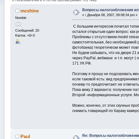
Вопросы налогообложения или
mcshine
«
:
Декабря 08, 2007, 09:08:34 pm »
Newbie
С большим интересом почитал топик п
Сообщений: 20
остался открытым один вопрос: как 
Karma: +0/-0
Проблемы с отсутствием model relea
самостоятельная, без необходимой р
фотобанка) теоретически может повл
Не будем забывать, что на дворе 21 
через PayPal, вебмани и т.п. могут (
171 УК РФ.
Поэтому я прошу не подозревать мен
если таковой есть: вид предпринима
почему-то предпочитают не отвечать.
Пока вижу 2 варианта: получение пате
Второй -информационные услуги. Мож
Можно, конечно, от этих скучных пр
снимать товарищей по бараку камеро
Re: Вопросы налогообложения
Paul