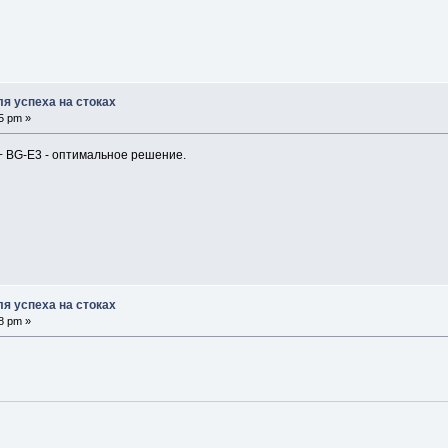
я успеха на стоках
5 pm »
 + BG-E3 - оптимальное решение.
я успеха на стоках
8 pm »