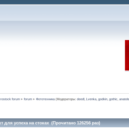
rostock forum
»
forum
»
Фототехника
(Модераторы:
deedl
,
Lvenka
,
godkin
,
gothic
,
anatol
 для успеха на стоках (Прочитано 126256 раз)