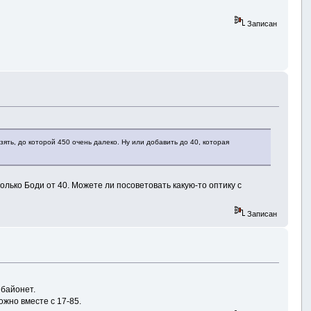
Записан
взять, до которой 450 очень далеко. Ну или добавить до 40, которая
только Боди от 40. Можете ли посоветовать какую-то оптику с
Записан
 байонет.
ожно вместе с 17-85.