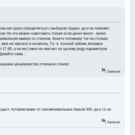
тому как сразу определиться с выбором трудно, да и не поможет
ом. Но это можно советовать только если денег много - купил
ормальную камеру со стеклом. Знаете поговорку "не на столько
мне не хватило и на месяц. Т.е. я, полный чайник, впервые
 17-85, а не кит) явно не хватает по целому ряду параметров.
Думайте сами...
ошению цена/качество отличное стекло!
Записан
одаст, потеряв какие-то там минимальные баксов 300. да и то не
Записан