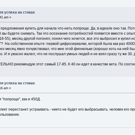
я успеха на стоках
41 am »
к предложения купить для начала что-нить попроще. Да, в идеале оно так. По
АК вы будете снимать. Так что осознание потребностей появится вместе с опыт
18-55), месяц-другой погонял, понял чего хочется, все это выбросил и купил н
? На собственном опыте: первой цифрозеркалки, которой была как раз 400D, 
рез месяц явно почувствовал, что мне этой фигнюльки (хорошо хоть на ней был
о. И я ужасно жалел, что не послушал умных людей и не взял сразу ту же 30. 
ЛЬНО рекомендую этот самый 17-85. К 40 он идет в качестве кита. По соотн
я успеха на стоках
16 am »
и "попроще", как и 450Д.
лект перестанет устраивать - никто не будет его выбрасывать. человек его пр
ользование.