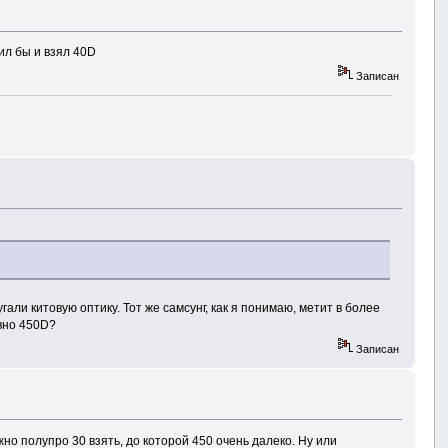
ил бы и взял 40D
Записан
али китовую оптику. Тот же самсунг, как я понимаю, метит в более
авно 450D?
Записан
жно полупро 30 взять, до которой 450 очень далеко. Ну или