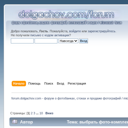
Добро пожаловать,
Гость
. Пожалуйста,
войдите
или
зарегистрируйтесь
.
Не получили
письмо с кодом активации
?
Начало
Помощь
Поиск
Вход
Регистрация
forum.dolgachov.com - форум о фотобанках, стоках и продаже фотографий / mic
Страницы: [
1
]
2
3
...
10
Вниз
Автор
Тема: выбрать фото-комплект