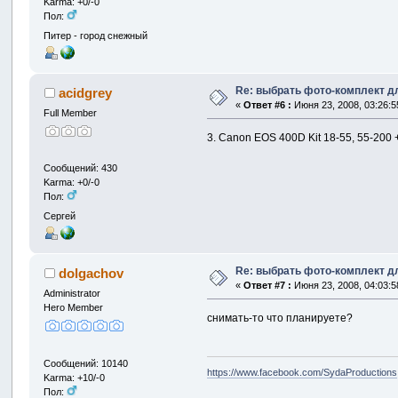
Karma: +0/-0
Пол:
Питер - город снежный
Re: выбрать фото-комплект дл
acidgrey
«
Ответ #6 :
Июня 23, 2008, 03:26:5
Full Member
3. Canon EOS 400D Kit 18-55, 55-200
Сообщений: 430
Karma: +0/-0
Пол:
Сергей
Re: выбрать фото-комплект дл
dolgachov
«
Ответ #7 :
Июня 23, 2008, 04:03:5
Administrator
Hero Member
cнимать-то что планируете?
Сообщений: 10140
https://www.facebook.com/SydaProductions
Karma: +10/-0
Пол: