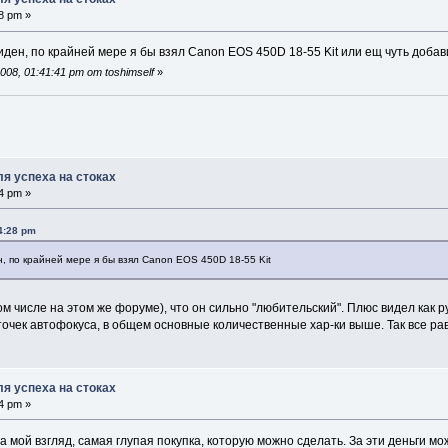
8 pm »
иден, по крайней мере я бы взял Canon EOS 450D 18-55 Kit или ещ чуть добав
08, 01:41:41 pm от toshimself
»
я успеха на стоках
4 pm »
4:28 pm
н, по крайней мере я бы взял Canon EOS 450D 18-55 Kit
 числе на этом же форуме), что он сильно "любительский". Плюс видел как руг
 точек автофокуса, в общем основные количественные хар-ки выше. Так все р
я успеха на стоках
4 pm »
На мой взгляд, самая глупая покупка, которую можно сделать. За эти деньги мо