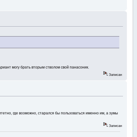
ариант могу брать вторым стволом свой панасоник.
Записан
итетно, где возможно, старался бы пользоваться именно им, а зумы
Записан