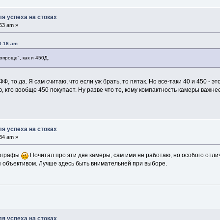
я успеха на стоках
53 am »
0:16 am
попроще", как и 450Д.
ФФ, то да. Я сам считаю, что если уж брать, то пятак. Но все-таки 40 и 450 -
, кто вообще 450 покупает. Ну разве что те, кому компактность камеры важн
я успеха на стоках
34 am »
тографы
Почитал про эти две камеры, сам ими не работаю, но особого отли
 объективом. Лучше здесь быть внимательней при выборе.
я успеха на стоках