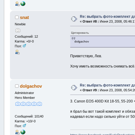
Re: выбрать фото-комплект дл
snat
«
Ответ #8 :
Июня 23, 2008, 05:46:1
Newbie
Цитировать
Сообщений: 12
Karma: +0/-0
dolgachov
Пол:
Приветствую, Лев.
Хочу иметь возможность снимать всё
Re: выбрать фото-комплект дл
dolgachov
«
Ответ #9 :
Июня 23, 2008, 05:54:2
Administrator
Hero Member
3. Canon EOS 400D Kit 18-55, 55-200
я брал бы вот такой комплект и обяз
надевал если надо сильно уйти от 50
Сообщений: 10140
Karma: +10/-0
Пол: