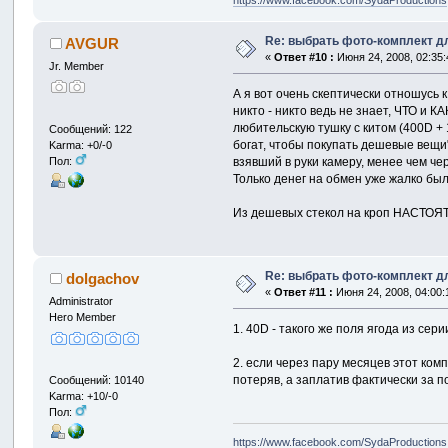
https://www.facebook.com/SydaProductions
Re: выбрать фото-комплект дл
AVGUR
«
Ответ #10 :
Июня 24, 2008, 02:35:
Jr. Member
А я вот очень скептически отношусь 
никто - никто ведь не знает, ЧТО и К
любительскую тушку с китом (400D + 
Сообщений: 122
богат, чтобы покупать дешевые вещи"
Karma: +0/-0
Пол:
взявший в руки камеру, менее чем че
Только денег на обмен уже жалко был
Из дешевых стекол на кроп НАСТОЯТЕ
Re: выбрать фото-комплект дл
dolgachov
«
Ответ #11 :
Июня 24, 2008, 04:00:
Administrator
Hero Member
1. 40D - такого же поля ягода из сери
2. если через пару месяцев этот комп
потеряв, а заплатив фактически за п
Сообщений: 10140
Karma: +10/-0
Пол:
https://www.facebook.com/SydaProductions