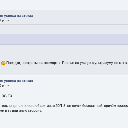
я успеха на стоках
7 pm »
.
Поездки, портреты, натюрморты. Привык на улицах к ультразуму, но как в
я успеха на стоках
0 pm »
 + BG-E3
ательно дополнил его объективом 50/1.8, он почти бесплатный, причём приор
мм в ту или иную сторону.