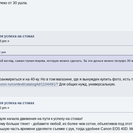
леко от 30 ушла.
я успеха на стоках
8 pm »
4 pm
мой взгляд, самая глупая покупка, которую можно сделать. За эти деньги можно полупро 30 
анжириться и на 40-ку. Но в том магазине, где я вынужден купить фото, есть 
ozon.ru/context/catalog/id/1104491/?
Для общих нужд, универсальную.
я успеха на стоках
6 pm »
для начала движения на пути к успеху на стоках!
ему больше тянет - добавите любой, из более чем сотни, объективов под этот
льшую часть времени уделяете съемке с рук, тогда удобнее Canon EOS 40D. М