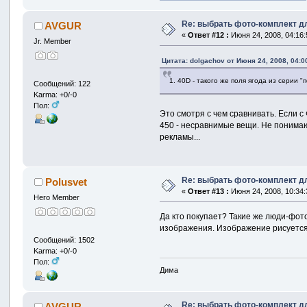
Re: выбрать фото-комплект дл
AVGUR
«
Ответ #12 :
Июня 24, 2008, 04:16:
Jr. Member
Цитата: dolgachov от Июня 24, 2008, 04:0
1. 40D - такого же поля ягода из серии "
Сообщений: 122
Karma: +0/-0
Пол:
Это смотря с чем сравнивать. Если с 
450 - несравнимые вещи. Не понимаю
рекламы...
Re: выбрать фото-комплект дл
Polusvet
«
Ответ #13 :
Июня 24, 2008, 10:34:
Hero Member
Да кто покупает? Такие же люди-фо
изображения. Изображение рисуется
Сообщений: 1502
Karma: +0/-0
Пол:
Дима
Re: выбрать фото-комплект дл
AVGUR