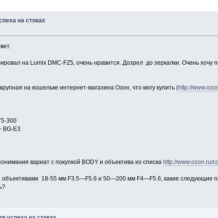
спеха на стоках
вет.
фировал на Lumix DMC-FZ5, очень нравится. Дозрел до зеркалки. Очень хочу 
 крупная на кошельке интернет-магазина Озон, что могу купить (
http://www.ozon
75-300
 + BG-E3
понимания вариат с покупкой BODY и объектива из списка
http://www.ozon.ru/c
 объективами 18-55 мм F3.5—F5.6 и 50—200 мм F4—F5.6, какие следующие по
ь?
я успеха на стоках