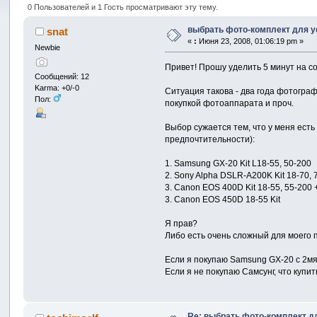
0 Пользователей и 1 Гость просматривают эту тему.
выбрать фото-комплект для у
snat
«
:
Июня 23, 2008, 01:06:19 pm »
Newbie
Привет! Прошу уделить 5 минут на со
Сообщений: 12
Karma: +0/-0
Ситуация такова - два года фотогра
Пол:
покупкой фотоаппарата и проч.
Выбор сужается тем, что у меня есть
предпочтительности):
1. Samsung GX-20 Kit L18-55, 50-200
2. Sony Alpha DSLR-A200K Kit 18-70, 
3. Canon EOS 400D Kit 18-55, 55-200
3. Canon EOS 450D 18-55 Kit
Я прав?
Либо есть очень сложный для моего 
Если я покупаю Samsung GX-20 с 2мя
Если я не покупаю Самсунг, что купит
Re: выбрать фото-комплект дл