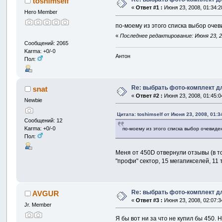
toshimself
«
Ответ #1 :
Июня 23, 2008, 01:34:2
Hero Member
по-моему из этого списка выбор очев
«
Последнее редактирование: Июня 23, 20
Сообщений: 2065
Karma: +0/-0
Антон
Пол:
Re: выбрать фото-комплект дл
snat
«
Ответ #2 :
Июня 23, 2008, 01:45:0
Newbie
Цитата: toshimself от Июня 23, 2008, 01:3
Сообщений: 12
Karma: +0/-0
по-моему из этого списка выбор очевиде
Пол:
Меня от 450D отвернули отзывы (в том
"профи" сектор, 15 мегапикселей, 11
Re: выбрать фото-комплект дл
AVGUR
«
Ответ #3 :
Июня 23, 2008, 02:07:3
Jr. Member
Я бы вот ни за что не купил бы 450. 