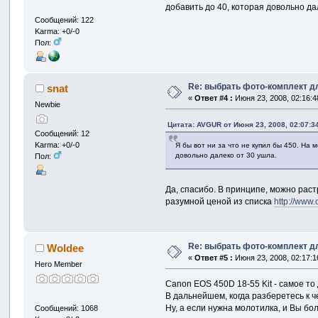
добавить до 40, которая довольно да
Сообщений: 122
Karma: +0/-0
Пол:
Re: выбрать фото-комплект дл
snat
«
Ответ #4 :
Июня 23, 2008, 02:16:4
Newbie
Цитата: AVGUR от Июня 23, 2008, 02:07:3
Сообщений: 12
Karma: +0/-0
Я бы вот ни за что не купил бы 450. На 
довольно далеко от 30 ушла.
Пол:
Да, спасибо. В принципе, можно растр
разумной ценой из списка
http://www.
Re: выбрать фото-комплект дл
Woldee
«
Ответ #5 :
Июня 23, 2008, 02:17:1
Hero Member
Canon EOS 450D 18-55 Kit - самое то 
В дальнейшем, когда разберетесь к ч
Ну, а если нужна молотилка, и Вы бо
Сообщений: 1068