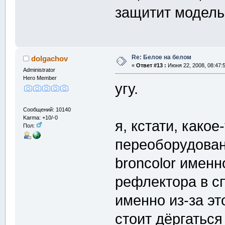
защитит модель 
Re: Белое на белом
dolgachov
«
Ответ #13 :
Июня 22, 2008, 08:47:
Administrator
Hero Member
угу.
Сообщений: 10140
Karma: +10/-0
я, кстати, какое
Пол:
переоборудован
broncolor именно
рефлектора в сп
именно из-за эт
стоит дёргаться