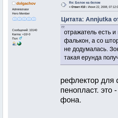
Re: Белое на белом
dolgachov
«
Ответ #10 :
Июня 22, 2008, 07:12:
Administrator
Hero Member
Цитата: Annjutka о
Сообщений: 10140
отражатель есть и
Karma: +10/-0
Пол:
фалькон, а со што
не додумалась. Зо
такая ерунда полу
рефлектор для ф
пенопласт. это
фона.