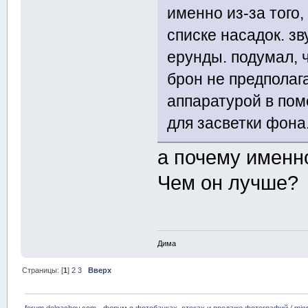
именно из-за того,
списке насадок. зв
ерунды. подумал, ч
брон не предполага
аппаратурой в пом
для засветки фона
а почему именн
Чем он лучше?
Дима
Страницы: [
1
]
2
3
Вверх
forum.dolgachov.com - форум о фотобанках, стоках и продаже фотографий / micr