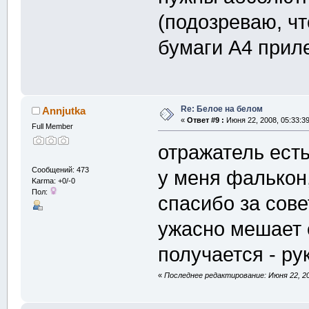
(подозреваю, чт
бумаги А4 приле
Re: Белое на белом
Annjutka
«
Ответ #9 :
Июня 22, 2008, 05:33:3
Full Member
отражатель ест
Сообщений: 473
у меня фалькон
Karma: +0/-0
Пол:
спасибо за сове
ужасно мешает 
получается - ру
«
Последнее редактирование: Июня 22, 20