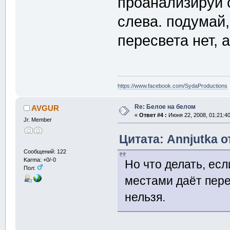
проанализируй с
слева. подумай
пересвета нет, а
https://www.facebook.com/SydaProductions
Re: Белое на белом
AVGUR
«
Ответ #4 :
Июня 22, 2008, 01:21:4
Jr. Member
Цитата: Annjutka о
Сообщений: 122
Karma: +0/-0
Но что делать, ес
Пол:
местами даёт пере
нельзя.