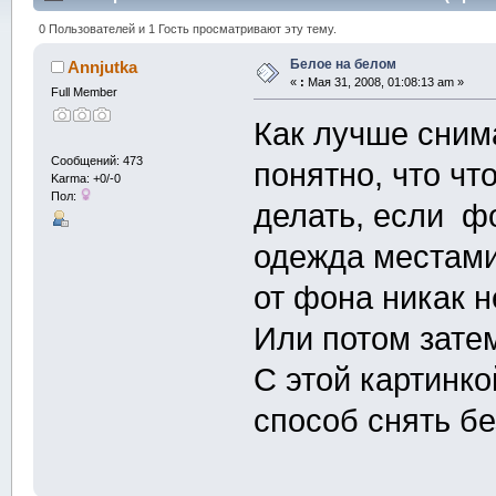
0 Пользователей и 1 Гость просматривают эту тему.
Белое на белом
Annjutka
«
:
Мая 31, 2008, 01:08:13 am »
Full Member
Как лучше сним
Сообщений: 473
понятно, что чт
Karma: +0/-0
Пол:
делать, если ф
одежда местами
от фона никак 
Или потом зате
С этой картинко
способ снять бе