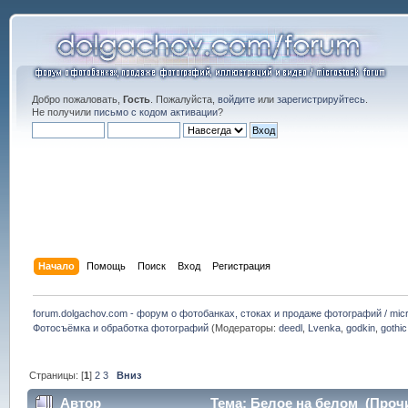
Добро пожаловать,
Гость
. Пожалуйста,
войдите
или
зарегистрируйтесь
.
Не получили
письмо с кодом активации
?
Начало
Помощь
Поиск
Вход
Регистрация
forum.dolgachov.com - форум о фотобанках, стоках и продаже фотографий / micr
Фотосъёмка и обработка фотографий
(Модераторы:
deedl
,
Lvenka
,
godkin
,
gothic
Страницы: [
1
]
2
3
Вниз
Автор
Тема: Белое на белом (Прочи