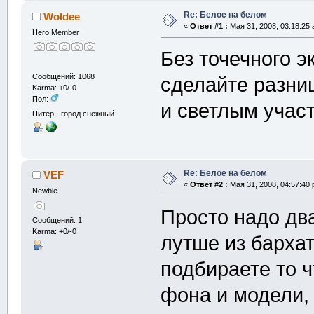
Re: Белое на белом
Woldee
«
Ответ #1 :
Мая 31, 2008, 03:18:25 
Hero Member
Без точечного э
Сообщений: 1068
сделайте разни
Karma: +0/-0
Пол:
и светлым учас
Питер - город снежный
Re: Белое на белом
VEF
«
Ответ #2 :
Мая 31, 2008, 04:57:40 
Newbie
Просто надо два
Сообщений: 1
Karma: +0/-0
лутше из бархат
подбираете то 
фона и модели, 