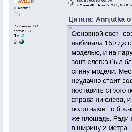
Re: Белое на белом
AVGUR
«
Ответ #8 :
Июня 22, 2008, 03:09:4
Jr. Member
Цитата: Annjutka о
Сообщений: 122
Karma: +0/-0
Основной свет- со
Пол:
выбивала 150 дж с
моделью, и на пар
зонт слегка был бл
спину модели. Мес
неудачно стоит соф
поставить строго п
справа ни слева, 
полотнами по бокам
же площадь. Ради 
в ширину 2 метра..