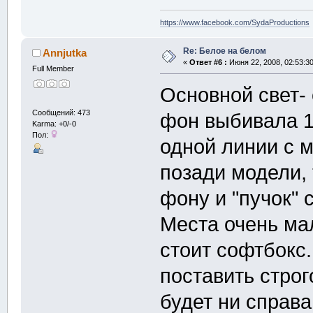
https://www.facebook.com/SydaProductions
Re: Белое на белом
Annjutka
«
Ответ #6 :
Июня 22, 2008, 02:53:3
Full Member
Основной свет- 
Сообщений: 473
фон выбивала 1
Karma: +0/-0
Пол:
одной линии с 
позади модели, 
фону и "пучок" 
Места очень мал
стоит софтбокс.
поставить строго
будет ни справа