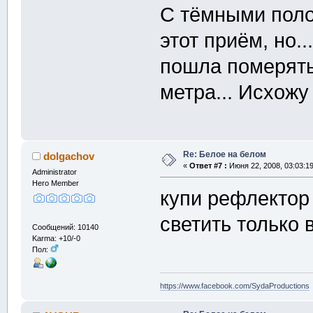
С тёмными поло
этот приём, но.
пошла померять 
метра... Исхожу 
Re: Белое на белом
dolgachov
«
Ответ #7 :
Июня 22, 2008, 03:03:1
Administrator
Hero Member
купи рефлектор
светить только
Сообщений: 10140
Karma: +10/-0
Пол:
https://www.facebook.com/SydaProductions