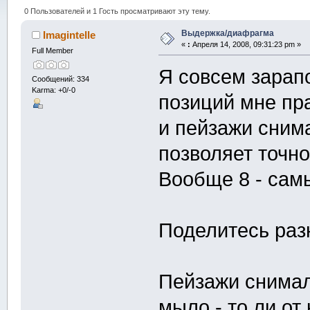
0 Пользователей и 1 Гость просматривают эту тему.
Выдержка/диафрагма
Imagintelle
«
:
Апреля 14, 2008, 09:31:23 pm »
Full Member
Я совсем зарапо
Сообщений: 334
Karma: +0/-0
позиций мне пр
и пейзажи сним
позволяет точно
Вообще 8 - самы
Поделитесь раз
Пейзажи снимал
мыло - то ли от 