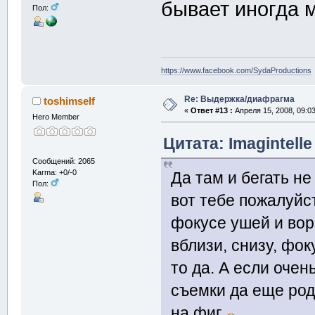
бывает иногда 
Пол:
https://www.facebook.com/SydaProductions
Re: Выдержка/диафрагма
toshimself
«
Ответ #13 :
Апреля 15, 2008, 09:0
Hero Member
Цитата: Imagintelle
Сообщений: 2065
Karma: +0/-0
Да там и бегать не 
Пол:
вот тебе пожалуйс
фокусе ушей и во
вблизи, снизу, фо
то да. А если оче
съемки да еще род
на фиг