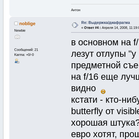
Антон
Re: Выдержка/диафрагма
noblige
«
Ответ #4 :
Апреля 14, 2008, 11:19:
Newbie
в основном на f
Сообщений: 21
лезут отлупы "у
Karma: +0/-0
предметной съе
на f/16 еще луч
видно
кстати - кто-ниб
butterfly от visib
хорошая штука? 
евро хотят, про