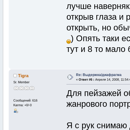
лучше наверняк
открыв глаза и 
открыть, но об
) Опять таки е
тут и 8 то мало
Re: Выдержка/диафрагма
Tigra
«
Ответ #6 :
Апреля 14, 2008, 11:54:
Sr. Member
Для пейзажей о
Сообщений: 616
жанрового портре
Karma: +0/-0
Я с рук снимаю 