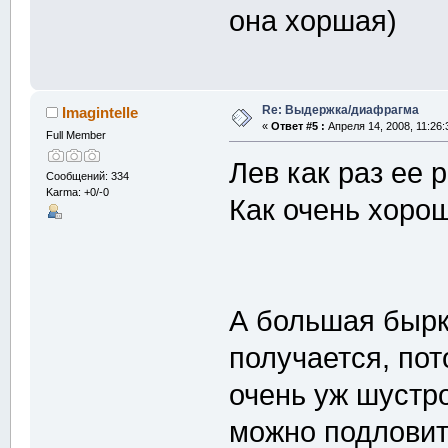
она хоршая)
Re: Выдержка/диафрагма
Imagintelle
«
Ответ #5 :
Апреля 14, 2008, 11:26:
Full Member
Лев как раз ее 
Сообщений: 334
Karma: +0/-0
Как очень хор
А большая бырк
получается, пот
очень уж шустро
можно подловит