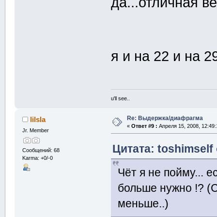
да...отличная ве
я и на 22 и на 
u'll see..
Re: Выдержка/диафрагма
lilsla
«
Ответ #9 :
Апреля 15, 2008, 12:49:
Jr. Member
Цитата: toshimself
Сообщений: 68
Karma: +0/-0
Чёт я не пойму... 
больше нужно !? (
меньше..)