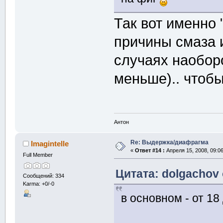
Так вот именно 
причины смаза и
случаях наобор
меньше).. чтоб
Антон
Re: Выдержка/диафрагма
Imagintelle
«
Ответ #14 :
Апреля 15, 2008, 09:0
Full Member
Цитата: dolgachov 
Сообщений: 334
Karma: +0/-0
в основном - от 18 