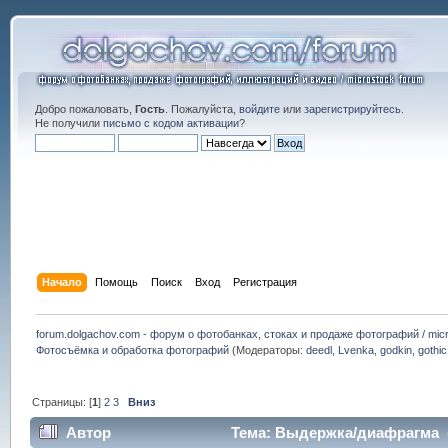
Добро пожаловать,
Гость
. Пожалуйста,
войдите
или
зарегистрируйтесь
.
Не получили
письмо с кодом активации
?
Начало
Помощь
Поиск
Вход
Регистрация
forum.dolgachov.com - форум о фотобанках, стоках и продаже фотографий / micr
Фотосъёмка и обработка фотографий
(Модераторы:
deedl
,
Lvenka
,
godkin
,
gothic
Страницы: [
1
]
2
3
Вниз
Автор
Тема: Выдержка/диафрагма (