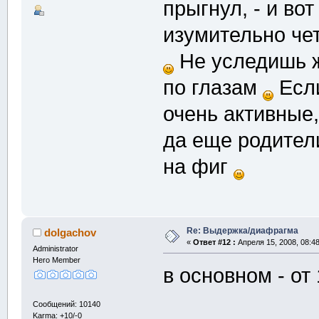
прыгнул, - и во
изумительно че
Не уследишь ж
по глазам
Если
очень активные
да еще родители
на фиг
Re: Выдержка/диафрагма
dolgachov
«
Ответ #12 :
Апреля 15, 2008, 08:4
Administrator
Hero Member
в основном - от 
Сообщений: 10140
Karma: +10/-0