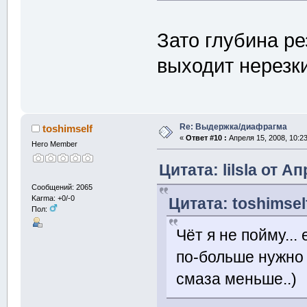
Зато глубина р
выходит нерезки
Re: Выдержка/диафрагма
toshimself
«
Ответ #10 :
Апреля 15, 2008, 10:2
Hero Member
Цитата: lilsla от А
Сообщений: 2065
Karma: +0/-0
Цитата: toshimsel
Пол:
Чёт я не пойму...
по-больше нужно 
смаза меньше..)