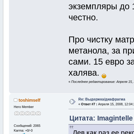
экземпляры до 1
честно.
Про чистку мат
метанола, за пр
сами. 15 евро з
халява.
«
Последнее редактирование: Апреля 15, 2
Re: Выдержка/диафрагма
toshimself
«
Ответ #7 :
Апреля 15, 2008, 12:04:
Hero Member
Цитата: Imagintelle
Сообщений: 2065
Karma: +0/-0
Лев как раз ее рек