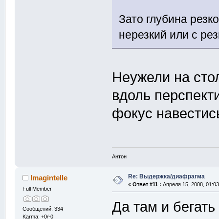
Зато глубина резк
нерезкий или с рез
Неужели на сто
вдоль перспекти
фокус навестис
Антон
Re: Выдержка/диафрагма
Imagintelle
«
Ответ #11 :
Апреля 15, 2008, 01:03
Full Member
Да там и бегать
Сообщений: 334
Karma: +0/-0