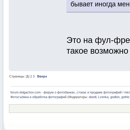
бывает иногда мен
Это на фул-фре
такое возможно 
Страницы: [
1
]
2
3
Вверх
forum.dolgachov.com - форум о фотобанках, стоках и продаже фотографий / micr
Фотосъёмка и обработка фотографий
(Модераторы:
deedl
,
Lvenka
,
godkin
,
gothic