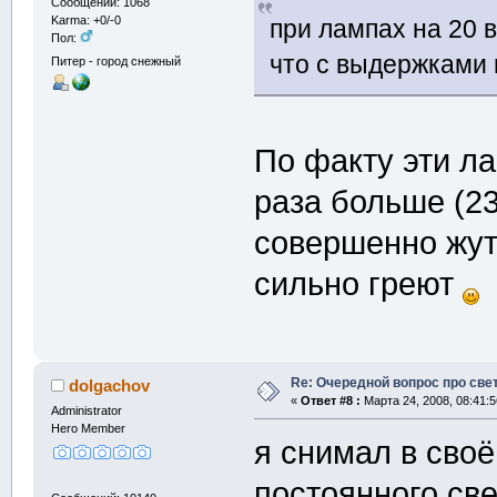
Сообщений: 1068
Karma: +0/-0
при лампах на 20 в
Пол:
что с выдержками 
Питер - город снежный
По факту эти ла
раза больше (23
совершенно жутк
сильно греют
Re: Очередной вопрос про све
dolgachov
«
Ответ #8 :
Марта 24, 2008, 08:41:5
Administrator
Hero Member
я снимал в своё
постоянного све