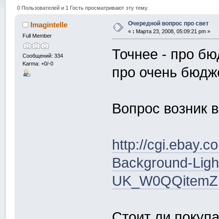
0 Пользователей и 1 Гость просматривают эту тему.
Очередной вопрос про свет
Imagintelle
«
:
Марта 23, 2008, 05:09:21 pm »
Full Member
Точнее - про бю
Сообщений: 334
Karma: +0/-0
про очень бюдж
Вопрос возник в
http://cgi.ebay.c
Background-Ligh
UK_W0QQitemZ
Стоит ли покупа