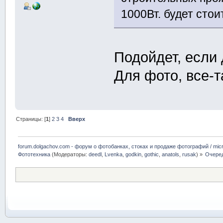
1000Вт. будет стои
Подойдет, если
Для фото, все-т
Страницы: [
1
]
2
3
4
Вверх
forum.dolgachov.com - форум о фотобанках, стоках и продаже фотографий / micr
Фототехника
(Модераторы:
deedl
,
Lvenka
,
godkin
,
gothic
,
anatols
,
rusak
) »
Очеред