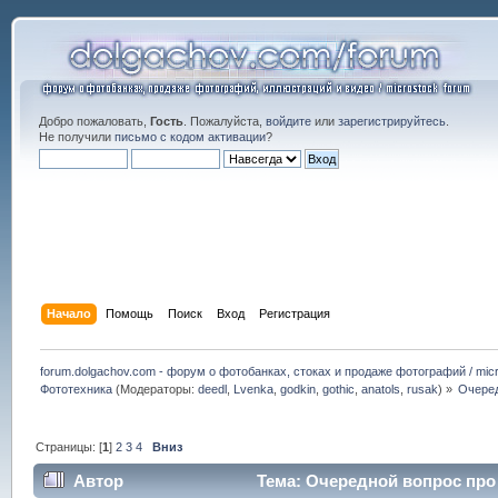
Добро пожаловать,
Гость
. Пожалуйста,
войдите
или
зарегистрируйтесь
.
Не получили
письмо с кодом активации
?
Начало
Помощь
Поиск
Вход
Регистрация
forum.dolgachov.com - форум о фотобанках, стоках и продаже фотографий / micr
Фототехника
(Модераторы:
deedl
,
Lvenka
,
godkin
,
gothic
,
anatols
,
rusak
) »
Очеред
Страницы: [
1
]
2
3
4
Вниз
Автор
Тема: Очередной вопрос про 