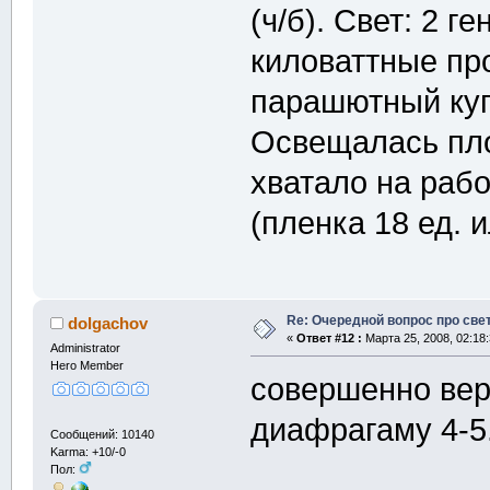
(ч/б). Свет: 2 г
киловаттные пр
парашютный куп
Освещалась пло
хватало на раб
(пленка 18 ед. 
Re: Очередной вопрос про све
dolgachov
«
Ответ #12 :
Марта 25, 2008, 02:18
Administrator
Hero Member
совершенно вер
диафрагаму 4-5.
Сообщений: 10140
Karma: +10/-0
Пол: