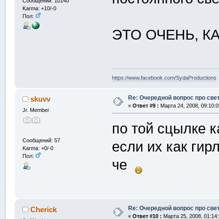
Сообщений: 10140
Karma: +10/-0
Пол:
ЭТО ОЧЕНЬ, К
https://www.facebook.com/SydaProductions
Re: Очередной вопрос про све
skuvv
«
Ответ #9 :
Марта 24, 2008, 09:10:0
Jr. Member
по той сцылке к
Сообщений: 57
если их как гир
Karma: +0/-0
Пол:
че
Re: Очередной вопрос про све
Cherick
«
Ответ #10 :
Марта 25, 2008, 01:14