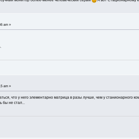
убучный монитор более-менее человеческий серый
А вот Стационарному к
46 am »
.
15 am »
аться, что у него элементарно матрица в разы лучше, чем у станионарного ком
 бы не стал...