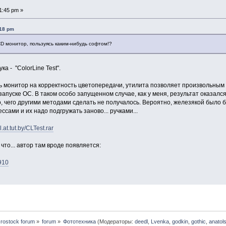
1:45 pm »
:18 pm
D монитор, пользуясь каким-нибудь софтом!?
ка - "ColorLine Test".
 монитор на корректность цветопередачи, утилита позволяет произвольным 
запуске ОС. В таком особо запущенном случае, как у меня, результат оказал
о, чего другими методами сделать не получалось. Вероятно, железякой было б
сами и их надо подгружать заново... ручками...
al.at.tut.by/CLTest.rar
 что... автор там вроде появляется:
1910
rostock forum
»
forum
»
Фототехника
(Модераторы:
deedl
,
Lvenka
,
godkin
,
gothic
,
anatol