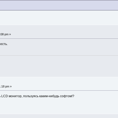
:08 pm »
 есть.
1:18 pm »
 LCD монитор, пользуясь каким-нибудь софтом!?