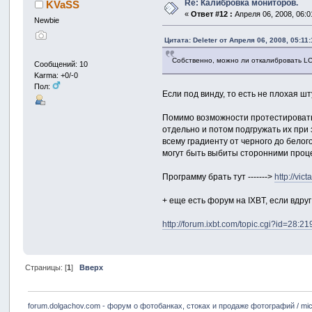
Re: Калибровка мониторов.
KVaSS
«
Ответ #12 :
Апреля 06, 2008, 06:0
Newbie
Цитата: Deleter от Апреля 06, 2008, 05:11
Собственно, можно ли откалибровать LC
Сообщений: 10
Karma: +0/-0
Пол:
Если под винду, то есть не плохая шту
Помимо возможности протестировать
отдельно и потом подгружать их при 
всему градиенту от черного до белог
могут быть выбиты сторонними процес
Программу брать тут ------->
http://vict
+ еще есть форум на IXBT, если вдруг
http://forum.ixbt.com/topic.cgi?id=28:2
Страницы: [
1
]
Вверх
forum.dolgachov.com - форум о фотобанках, стоках и продаже фотографий / mic