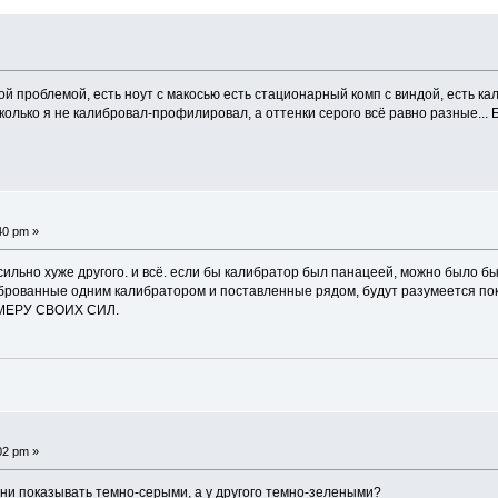
ой проблемой, есть ноут с макосью есть стационарный комп с виндой, есть к
колько я не калибровал-профилировал, а оттенки серого всё равно разные...
40 pm »
 сильно хуже другого. и всё. если бы калибратор был панацеей, можно было
рованные одним калибратором и поставленные рядом, будут разумеется пока
В МЕРУ СВОИХ СИЛ.
02 pm »
ени показывать темно-серыми, а у другого темно-зелеными?