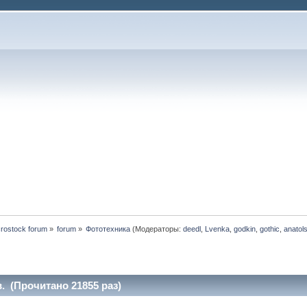
rostock forum
»
forum
»
Фототехника
(Модераторы:
deedl
,
Lvenka
,
godkin
,
gothic
,
anatol
 (Прочитано 21855 раз)