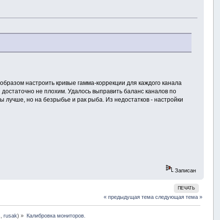
образом настроить кривые гамма-коррекции для каждого канала
ся достаточно не плохим. Удалось выправить баланс каналов по
ы лучше, но на безрыбье и рак рыба. Из недостатков - настройки
Записан
ПЕЧАТЬ
« предыдущая тема
следующая тема »
s
,
rusak
) »
Калибровка мониторов.