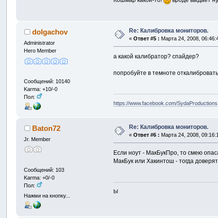
Кошмар какой-то!
вроде выдает н
Re: Калибровка мониторов.
dolgachov
«
Ответ #5 :
Марта 24, 2008, 06:46:
Administrator
Hero Member
а какой калибратор? спайдер?
попробуйте в темноте откалибровать
Сообщений: 10140
Karma: +10/-0
Пол:
https://www.facebook.com/SydaProductions
Re: Калибровка мониторов.
Baton72
«
Ответ #6 :
Марта 24, 2008, 09:16:
Jr. Member
Если ноут - МакБукПро, то смею опас
МакБук или Хакинтош - тогда доверять
Сообщений: 103
Karma: +0/-0
Пол:
Ы
Нажми на кнопку...