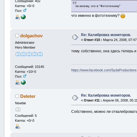
Сообщений: 402
Karma: +0/-0
по-моему, это в "Фототехнику"
Пол:
что именно в фототехнику?
Re: Калибровка мониторов.
dolgachov
«
Ответ #10 :
Марта 24, 2008, 07:47
Administrator
Hero Member
тему. собственно, она здесь теперь и
Сообщений: 10140
https://www.facebook.com/SydaProductions
Karma: +10/-0
Пол:
Re: Калибровка мониторов.
Deleter
«
Ответ #11 :
Апреля 06, 2008, 05:1
Newbie
Собственно, можно ли откалибровать
Сообщений: 5
Karma: +0/-0