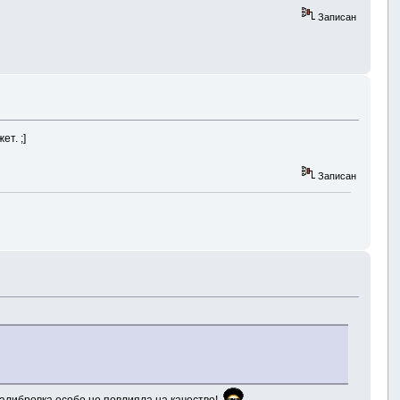
Записан
т. ;]
Записан