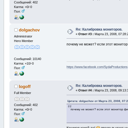
Сообщений: 402
Karma: +0/-0
Пол:
Re: Калибровка мониторов.
dolgachov
«
Ответ #3 :
Марта 23, 2008, 07:28:
Administrator
Hero Member
почему не может? если этот монитор 
Сообщений: 10140
Karma: +10/-0
https://www.facebook.com/SydaProductions
Пол:
Re: Калибровка мониторов.
logoff
«
Ответ #4 :
Марта 23, 2008, 09:13:
Full Member
Цитата: dolgachov от Марта 23, 2008, 07:
Сообщений: 402
Karma: +0/-0
почему не может? если этот монитор физ
Пол: