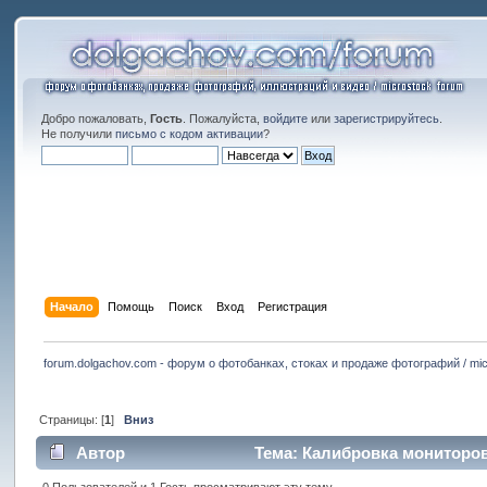
Добро пожаловать,
Гость
. Пожалуйста,
войдите
или
зарегистрируйтесь
.
Не получили
письмо с кодом активации
?
Начало
Помощь
Поиск
Вход
Регистрация
forum.dolgachov.com - форум о фотобанках, стоках и продаже фотографий / mic
Страницы: [
1
]
Вниз
Автор
Тема: Калибровка мониторов.
0 Пользователей и 1 Гость просматривают эту тему.