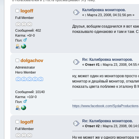
Калибровка мониторов.
logoff
«
:
Марта 23, 2008, 04:31:56 pm »
Full Member
Друзья, вобщем озадачился я вот как
Сообщений: 402
показывало одинаково и там и там. С
Karma: +0/-0
Пол:
Re: Калибровка мониторов.
dolgachov
«
Ответ #1 :
Марта 23, 2008, 04:55:
Administrator
Hero Member
ну, может один из мониторов просто
монитор и дешёвый монитор, откалиб
показать цвета поближе к эталону 
Сообщений: 10140
Karma: +10/-0
Пол:
https://www.facebook.com/SydaProductions
Re: Калибровка мониторов.
logoff
«
Ответ #2 :
Марта 23, 2008, 06:14:
Full Member
Ну не может же у одного монитора т