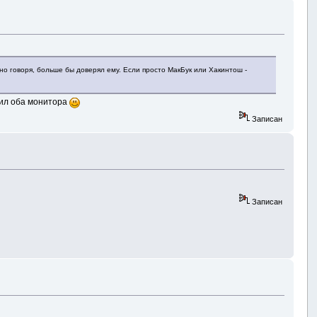
тно говоря, больше бы доверял ему. Если просто МакБук или Хакинтош -
роил оба монитора
Записан
Записан