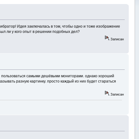
алибратор! Идея заключалась в том, чтобы одно и тоже изображение
 Был ли у кого опыт в решении подобных дел?
Записан
 бы пользоваться самыми дешёвыми мониторами. однако хороший
зывать разную картинку. просто каждый из них будет стараться
Записан