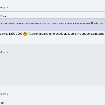
09 pm »
:15 am
ся, что у него элементарно матрица в разы лучше, чем у станионарного компа. И я бы, чес
сь хуже NEC 1990
) Так что прошке я не особо доверяю, Но вроде как наст
10 pm »
26 pm »
0 pm