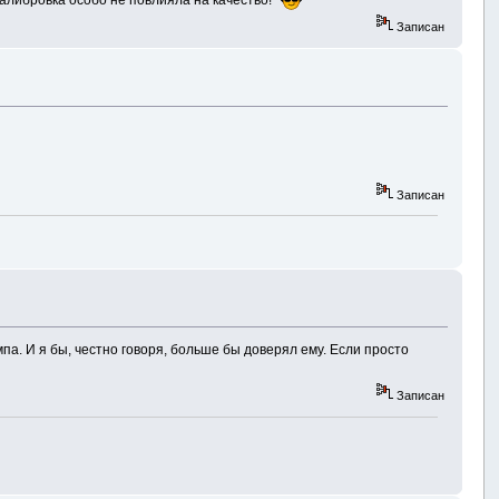
алибровка особо не повлияла на качество!
Записан
Записан
па. И я бы, честно говоря, больше бы доверял ему. Если просто
Записан