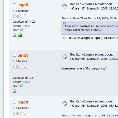
Re: Калибровка мониторов.
logoff
«
Ответ #7 :
Марта 24, 2008, 12:08:
Full Member
Цитата: Baton72 от Марта 24, 2008, 09:16
Сообщений: 402
Karma: +0/-0
Если ноут - МакБукПро, то смею опасать
тогда доверять бы не стал...
Пол:
Неа, на макбук про матрица оказала
Re: Калибровка мониторов.
SiriuS
«
Ответ #8 :
Марта 24, 2008, 12:09:
Full Member
по-моему, это в "Фототехнику"
Сообщений: 187
Karma: +0/-0
Пол:
Re: Калибровка мониторов.
logoff
«
Ответ #9 :
Марта 24, 2008, 06:43:
Full Member
Цитата: SiriuS от Марта 24, 2008, 12:09:1